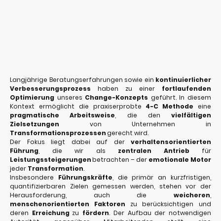
Langjährige Beratungserfahrungen sowie ein
kontinuierlicher
Verbesserungsprozess
haben zu einer
fortlaufenden
Optimierung
unseres
Change-Konzepts
geführt. In diesem
Kontext ermöglicht die praxiserprobte
4-C Methode
eine
pragmatische Arbeitsweise
, die den
vielfältigen
Zielsetzungen
von Unternehmen in
Transformationsprozessen
gerecht wird.
Der Fokus liegt dabei auf der
verhaltensorientierten
Führung
, die wir als
zentralen Antrieb
für
Leistungssteigerungen
betrachten – der
emotionale
Motor
jeder
Transformation
.
Insbesondere
Führungskräfte
, die primär an kurzfristigen,
quantifizierbaren Zielen gemessen werden, stehen vor der
Herausforderung, auch die
weicheren
,
menschenorientierten Faktoren
zu berücksichtigen und
deren
Erreichung
zu
fördern
. Der Aufbau der notwendigen