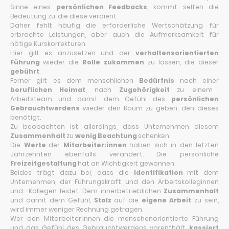
Sinne eines
persönlichen Feedbacks
, kommt selten die
Bedeutung zu, die diese verdient.
Daher fehlt häufig die erforderliche Wertschätzung für
erbrachte Leistungen, aber auch die Aufmerksamkeit für
nötige Kurskorrekturen.
Hier gilt es anzusetzen und der
verhaltensorientierten
Führung
wieder die
Rolle zukommen
zu lassen, die dieser
gebührt
.
Ferner gilt es dem menschlichen
Bedürfnis
nach einer
beruflichen Heimat
, nach
Zugehörigkeit
zu einem
Arbeitsteam und damit dem Gefühl des
persönlichen
Gebrauchtwerdens
wieder den Raum zu geben, den dieses
benötigt.
Zu beobachten ist allerdings, dass Unternehmen diesem
Zusammenhalt
zu
wenig Beachtung
schenken.
Die
Werte
der
Mitarbeiter:innen
haben sich in den letzten
Jahrzehnten ebenfalls verändert. Die persönliche
Freizeitgestaltung
hat an Wichtigkeit gewonnen.
Beides trägt dazu bei, dass die
Identifikation
mit dem
Unternehmen, der Führungskraft und den Arbeitskolleginnen
und -Kollegen leidet. Dem innerbetrieblichen
Zusammenhalt
und damit dem Gefühl,
Stolz
auf die
eigene Arbeit
zu sein,
wird immer weniger Rechnung getragen.
Wer den Mitarbeiter:innen die menschenorientierte Führung
und das Gefühl des Gebrauchtwerdens vorenthält,
kassiert