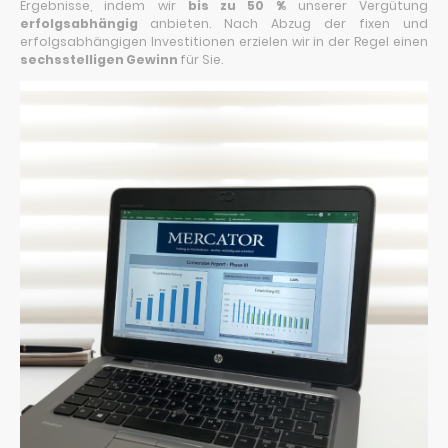
Ergebnisse, indem wir
bis zu 50 %
unserer Vergütung
erfolgsabhängig
anbieten. Nach Abzug der fixen und
erfolgsabhängigen Investitionen erzielen wir in der Regel einen
sechsstelligen Gewinn
für Sie.