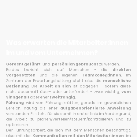
Was erwarten die Mitarbeiter:innen
im und vom Unternehmen?
Gerecht geführt
und
persönlich gebraucht
zu werden.
Beides bezieht sich auf Menschen - die
direkten
Vorgesetzten
und die eigenen
Teamkolleg:innen
. Im
Zentrum der Erwartungshaltung steht also die
menschliche
Beziehung
. Die
Arbeit an sich
ist dagegen – sofern diese
nicht dauerhaft über- oder unterfordert – zwar wichtig,
vom
Sinngehalt
aber
eher
zweitrangig
.
Führung
wird von Führungskräften, gerade im gewerblichen
Bereich, häufig als eher
aufgabenorientierte Anweisung
verstanden. Es steht für sie somit in erster Linie im Vordergrund,
die Arbeit zu planen/verteilen/steuern/kontrollieren und zu
optimieren.
Der Führungsarbeit, die sich mit dem Menschen beschäftigt,
also mit der
Kommunikation mit den Mitarbeiter:innen
, im