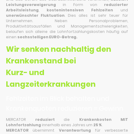
Leistungsverweigerung
in Form von
reduzierter
Arbeitsleistung
,
kostenintensiven Fehlzeiten
und
unerwünschter Fluktuation
. Dies alles ist sehr teuer für
Unternehmen. Neben Personalproblemen,
Produktivitätsausfällen und Managementschwierigkeiten,
belaufen sich alleine die Lohnfortzahlungskosten häufig auf
einen
sechsstelligen EURO-Betrag.
Wir senken nachhaltig den
Krankenstand bei
Kurz- und
Langzeiterkrankungen
Fehlzeiten im Blick behalten und
Krankenquoten reduzieren = Gewinn
MERCATOR
reduziert
die
Krankenkosten MIT
Lohnfortzahlung
innerhalb eines Jahres um
25 %
.
MERCATOR
übernimmt
Verantwortung
für verbesserte